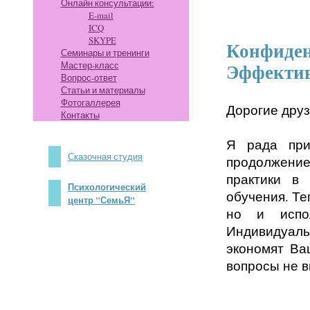
Онлайн консультации:
E-mail
ICQ
SKYPE
Конфид
Семинары и тренинги
Мастер-класс
Эффектив
Вопрос-ответ
Статьи и материалы
Фотогаллерея
Дорогие друз
Контакты
Я рада при
Сказочная студия
продолжени
практики в 
Психологический
обучения. Те
центр "СемьЯ"
но и испол
Индивидуальн
экономят Ва
вопросы не в