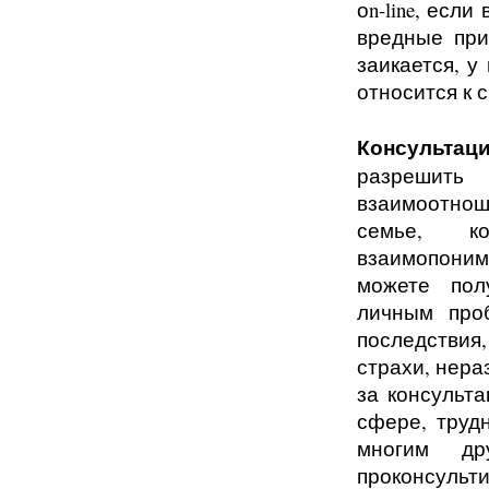
о
n
-
line
, если
вредные при
заикается, у
относится к 
Консультац
разрешить 
взаимоотно
семье, ко
взаимопоним
можете пол
личным проб
последствия
страхи, нера
за консульта
сфере, труд
многим др
проконсульт