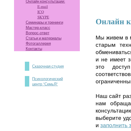
Онлайн консультации:
E-mail
ICQ
SKYPE
Онлайн к
Семинары и тренинги
Мастер-класс
Вопрос-ответ
Мы живем в м
Статьи и материалы
Фотогаллерея
старым тех
Контакты
обмениватьс
и не имеет з
это досту
Сказочная студия
соответствов
Психологический
ограниченны
центр "СемьЯ"
Наш сайт раз
нам обраща
консультац
выберите уд
и
заполнить 