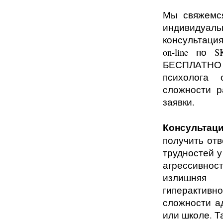
Мы свяжемс
индивидуал
консультаци
on
-
line
по
S
БЕСПЛАТН
психолога 
сложности р
заявки.
Консультац
получить от
трудностей у
агрессивност
излишняя 
гиперактив
сложности а
или школе. Т