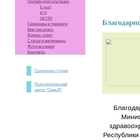
Онлайн консультации:
E-mail
ICQ
SKYPE
Благодарн
Семинары и тренинги
Мастер-класс
Вопрос-ответ
Статьи и материалы
Фотогаллерея
Контакты
Сказочная студия
Психологический
центр "СемьЯ"
Благода
Мини
здравоох
Республики