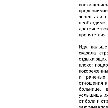
восхищени
предприимчив
знаешь ли ты
необходимо
достоинств
препятствия.
Идя, дальше
сказала стр
отдыхающих 
плохо: поца
покореженны
и раненые 
отношения к
больнице, 
услышишь их
от боли и стр
задумывался,