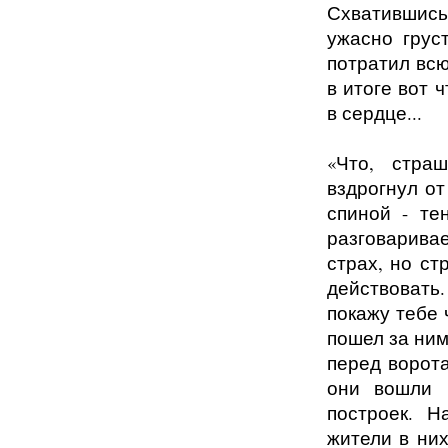
Схватившись
ужасно грус
потратил всю
в итоге вот 
в сердце...
«Что, стра
вздрогнул от
спиной - те
разговарива
страх, но ст
действовать
покажу тебе 
пошел за ним
перед ворота
они вошли 
построек. 
жители в ни