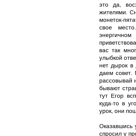
это да, вос
жителями. С
монеток-пята
свое место
энергичном
приветствов
вас так мно
улыбкой отве
нет дырок в
даем совет. 
рассовывай 
бывают стра
тут Егор вс
куда-то в у
урок, они по
Оказавшись 
спросил у пр