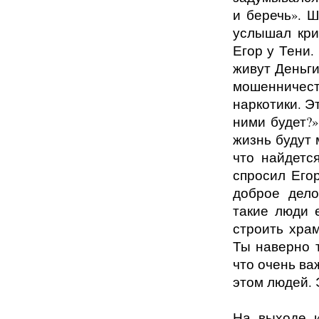
и беречь». Ш
услышал крик
Егор у Тени.
живут Деньг
мошенничеств
наркотики. Э
ними будет?
жизнь будут 
что найдется
спросил Егор
доброе дело
такие люди 
строить хра
Ты наверно 
что очень ва
этом людей. 
На выходе и