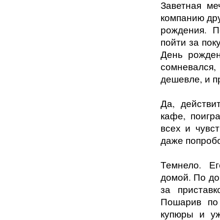
Заветная ме
компанию дру
рождения. П
пойти за пок
День рожден
сомневался,
дешевле, и п
Да, действи
кафе, поигр
всех и чувс
даже попробо
Темнело. Е
домой. По до
за приставк
Пошарив по
купюры и уж