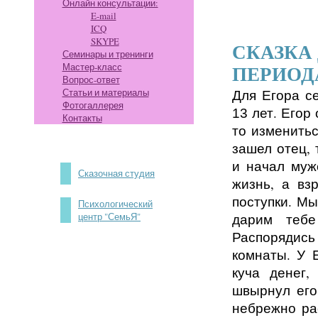
Онлайн консультации:
E-mail
ICQ
SKYPE
СКАЗКА
Семинары и тренинги
Мастер-класс
ПЕРИОДА 
Вопрос-ответ
Статьи и материалы
Для Егора с
Фотогаллерея
лет. Егор
13
Контакты
то изменитьс
зашел отец, 
и начал муж
Сказочная студия
жизнь, а вз
поступки. Мы
Психологический
центр "СемьЯ"
дарим тебе
Распорядис
комнаты. У 
куча денег,
швырнул его
небрежно ра