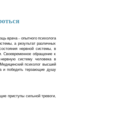
роться
ощь врача – опытного психолога
истемы, а результат различных
состояния нервной системы, в
и. Своевременное обращение к
 нервную систему человека в
. Медицинский психолог высшей
ва и победить терзающие душу
щие приступы сильной тревоги,