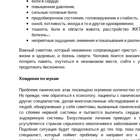
боли в сердце;
повышенное давление,
сильные головные боли;
предобморочное состояние, головокружение и слабость;
озноб, потливость, иногда и то и другое одновременно;
тошнота, боли в области живота, расстройство ЖК
болезнь»;
неприятные ощущения, онемения и покалывания в различ
Важный симптом, который неизменно сопровождает приступ –
жизни и здоровью, и боязнь смерти. Человек боится внезапн
потерять память, очутиться в незнакомом месте, сойти с у
продолжать бесконечно.
Хождение по мукам
Проблеме панических атак посвящено огромное количество с
Но прежде, чем обратиться к психологу, пациенты с паническ
других специалистов, делая многочисленные обследования и
людей, обнаруживших у себя симптомы, вызванные панической 
со сбоями нервной системы и пытаются вылечить сердце
эндокринную системы. Безуспешное лечение приводит к т
усугубляется страхом серьезного неизлечимого заболевания 
Подобная ситуация будет продолжаться до тех пор, пока па
специалист, который поймет проблему и направит его к