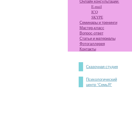
Онлайн консультации:
E-mail
ICQ
SKYPE
Семинары и тренинги
Мастер-класс
Вопрос-ответ
Статьи и материалы
Фотогаллерея
Контакты
Сказочная студия
Психологический
центр "СемьЯ"