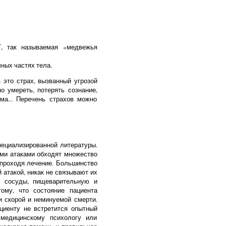
Т, так называемая «медвежья
ных частях тела.
 это страх, вызванный угрозой
о умереть, потерять сознание,
ма... Перечень страхов можно
пециализированной литературы.
ими атаками обходят множество
 проходя лечение. Большинство
атакой, никак не связывают их
, сосуды, пищеварительную и
ому, что состояние пациента
и скорой и неминуемой смерти.
циенту не встретится опытный
 медицинскому психологу или